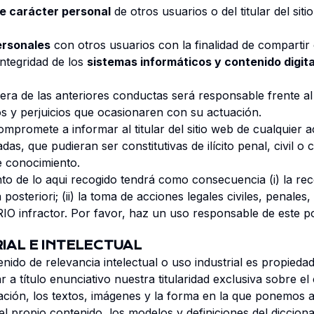
e carácter personal
de otros usuarios o del titular del si
ersonales
con otros usuarios con la finalidad de compartir
ntegridad de los
sistemas informáticos y contenido digit
a de las anteriores conductas será responsable frente al 
os y perjuicios que ocasionaren con su actuación.
mete a informar al titular del sitio web de cualquier activi
s, que pudieran ser constitutivas de ilícito penal, civil o 
e conocimiento.
to de lo aqui recogido tendrá como consecuencia (i) la rec
steriori; (ii) la toma de acciones legales civiles, penales, a
IO infractor. Por favor, haz un uso responsable de este 
RIAL E INTELECTUAL
nido de relevancia intelectual o uso industrial es propieda
 título enunciativo nuestra titularidad exclusiva sobre el
ión, los textos, imágenes y la forma en la que ponemos a 
l propio contenido, los modelos y definiciones del diccion