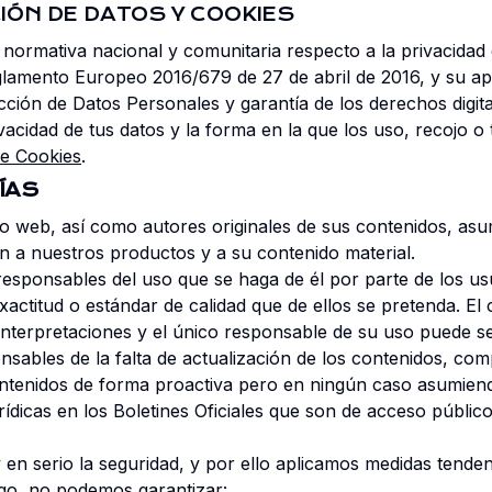
CIÓN DE DATOS Y COOKIES
normativa nacional y comunitaria respecto a la privacidad 
glamento Europeo 2016/679 de 27 de abril de 2016, y su ap
cción de Datos Personales y garantía de los derechos digita
acidad de tus datos y la forma en la que los uso, recojo o 
de Cookies
.
ÍAS
tio web, así como autores originales de sus contenidos, a
n a nuestros productos y a su contenido material.
ponsables del uso que se haga de él por parte de los usua
actitud o estándar de calidad que de ellos se pretenda. El 
 interpretaciones y el único responsable de su uso puede 
bles de la falta de actualización de los contenidos, co
contenidos de forma proactiva pero en ningún caso asumiend
rídicas en los Boletines Oficiales que son de acceso públi
n serio la seguridad, y por ello aplicamos medidas tendente
go, no podemos garantizar: