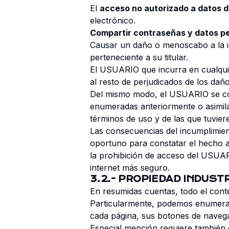
El
acceso no autorizado a datos d
electrónico.
Compartir contraseñas y datos p
Causar un daño o menoscabo a la i
perteneciente a su titular.
El USUARIO que incurra en cualquier
al resto de perjudicados de los dañ
Del mismo modo, el USUARIO se compro
enumeradas anteriormente o asimilada
términos de uso y de las que tuvier
Las consecuencias del incumplimien
oportuno para constatar el hecho a po
la prohibición de acceso del USUAR
internet más seguro.
3.2.- PROPIEDAD INDUST
En resumidas cuentas, todo el conte
Particularmente, podemos enumerar a
cada página, sus botones de navegac
Especial mención requiere también e