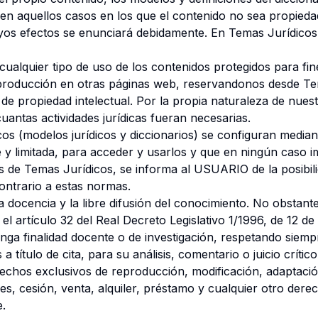
 en aquellos casos en los que el contenido no sea propieda
cuyos efectos se enunciará debidamente. En Temas Jurídico
alquier tipo de uso de los contenidos protegidos para fi
eproducción en otras páginas web, reservandonos desde Te
de propiedad intelectual. Por la propia naturaleza de nues
antas actividades jurídicas fueran necesarias.
cos (modelos jurídicos y diccionarios) se configuran median
le y limitada, para acceder y usarlos y que en ningún caso i
 de Temas Jurídicos, se informa al USUARIO de la posibilid
ontrario a estas normas.
docencia y la libre difusión del conocimiento. No obstante
 el artículo 32 del Real Decreto Legislativo 1/1996, de 12 d
nga finalidad docente o de investigación, respetando siemp
título de cita, para su análisis, comentario o juicio crítico
echos exclusivos de reproducción, modificación, adaptaci
s, cesión, venta, alquiler, préstamo y cualquier otro derec
e.