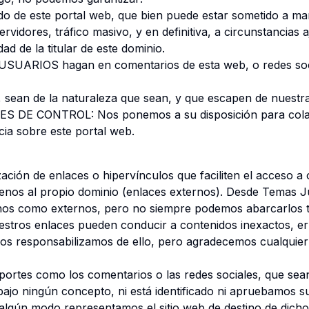
ido de este portal web, que bien puede estar sometido a ma
rvidores, tráfico masivo, y en definitiva, a circunstancias 
ad de la titular de este dominio.
 USUARIOS hagan en comentarios de esta web, o redes soci
, sean de la naturaleza que sean, y que escapen de nuestra
E CONTROL: Nos ponemos a su disposición para colabo
cia sobre este portal web.
lización de enlaces o hipervínculos que faciliten el acceso a
 ajenos al propio dominio (enlaces externos). Desde Temas 
ernos como externos, pero no siempre podemos abarcarlos 
estros enlaces pueden conducir a contenidos inexactos, e
os responsabilizamos de ello, pero agradecemos cualquier
oportes como los comentarios o las redes sociales, que s
bajo ningún concepto, ni está identificado ni apruebamos
lgún modo representamos el sitio web de destino de dicho