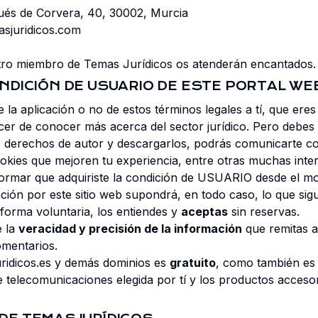
ués de Corvera, 40, 30002, Murcia
sjuridicos.com
ro miembro de Temas Jurídicos os atenderán encantados.
CONDICIÓN DE USUARIO DE ESTE PORTAL WE
e la aplicación o no de estos términos legales a tí, que er
lacer de conocer más acerca del sector jurídico. Pero debe
 derechos de autor y descargarlos, podrás comunicarte co
ookies que mejoren tu experiencia, entre otras muchas inte
nformar que adquiriste la condición de USUARIO desde el 
ción por este sitio web supondrá, en todo caso, lo que sig
 forma voluntaria, los entiendes y
aceptas
sin reservas.
e la
veracidad y precisión de la información
que remitas al
omentarios.
ridicos.es y demás dominios es
gratuito
, como también es 
de telecomunicaciones elegida por tí y los productos acces