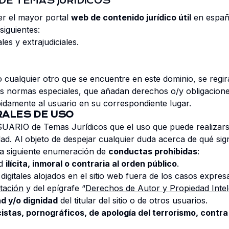
 DE TEMAS JURÍDICOS
r el mayor portal
web de contenido jurídico útil
en españo
siguientes:
les y extrajudiciales.
o cualquier otro que se encuentre en este dominio, se regi
s normas especiales, que añadan derechos o/y obligacione
idamente al usuario en su correspondiente lugar.
RALES DE USO
UARIO de Temas Jurídicos que el uso que puede realizarse
ad. Al objeto de despejar cualquier duda acerca de qué sign
la siguiente enumeración de
conductas prohibidas
:
ad
ilícita, inmoral o contraria al orden público
.
digitales alojados en el sitio web fuera de los casos expr
tación
y del epígrafe “
Derechos de Autor y Propiedad Intel
d y/o dignidad
del titular del sitio o de otros usuarios.
istas, pornográficos, de apología del terrorismo, contra 