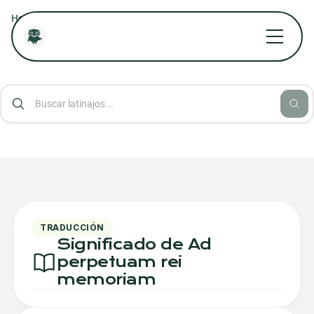
/
/
/
Home
Diccionario Jurídico Online
Diccionario Aforismos Latinos
Ad perpetuam rei memoriam
TRADUCCIÓN
Significado de Ad
perpetuam rei
memoriam