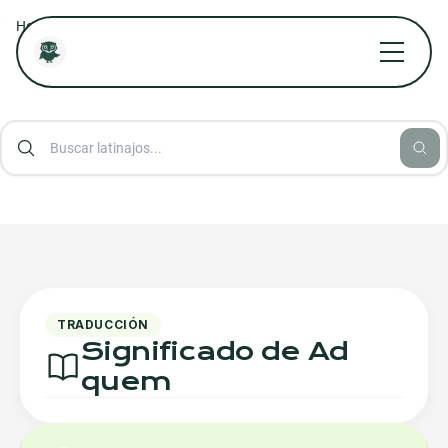
/
/
/
Home
Diccionario Jurídico Online
Diccionario Aforismos Latinos
Ad quem
TRADUCCIÓN
Significado de Ad
quem