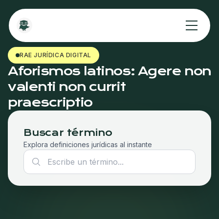
RAE JURÍDICA DIGITAL
Aforismos latinos: Agere non
valenti non currit
praescriptio
Buscar término
Explora definiciones jurídicas al instante