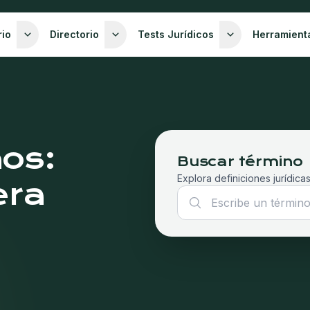
rio
Directorio
Tests Jurídicos
Herramient
nos:
Buscar término
Explora definiciones jurídicas
era