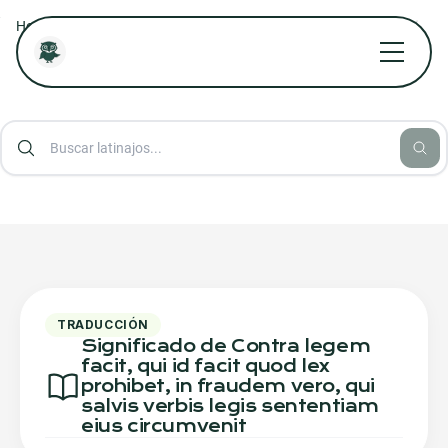
/
/
/
Home
Diccionario Jurídico Online
Diccionario Aforismos Latinos
Contra legem facit, qui id facit quod lex prohibet, in fraudem vero,
qui salvis verbis legis sententiam eius circumvenit
TRADUCCIÓN
Significado de Contra legem
facit, qui id facit quod lex
prohibet, in fraudem vero, qui
salvis verbis legis sententiam
eius circumvenit