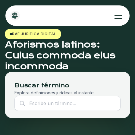
RAE JURÍDICA DIGITAL
Aforismos latinos:
Cuius commoda eius
incommoda
Buscar término
Explora definiciones jurídicas al instante