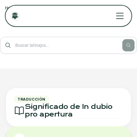
/
/
/
Home
Diccionario Jurídico Online
Diccionario Aforismos Latinos
In dubio pro apertura
TRADUCCIÓN
Significado de In dubio
pro apertura