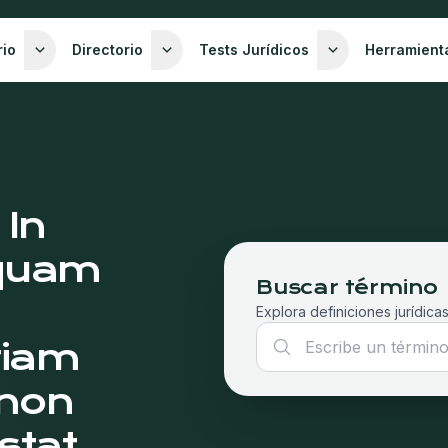
rio
Directorio
Tests Jurídicos
Herramient
 In
 quam
Buscar término
Explora definiciones jurídicas
tiam
 non
stat