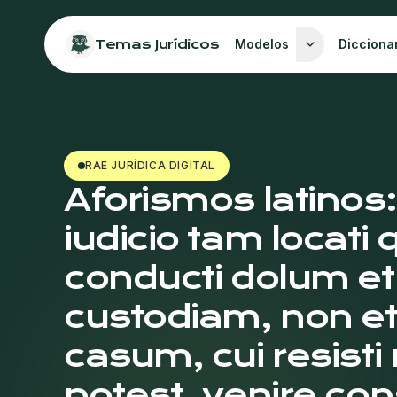
Temas Jurídicos
Modelos
Dicciona
RAE JURÍDICA DIGITAL
Aforismos latinos:
iudicio tam locati
conducti dolum et
custodiam, non e
casum, cui resisti
potest, venire con