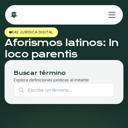
RAE JURÍDICA DIGITAL
Aforismos latinos: In
loco parentis
Buscar término
Explora definiciones jurídicas al instante