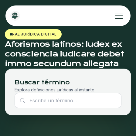
RAE JURÍDICA DIGITAL
Aforismos latinos: Iudex ex
consciencia iudicare debet
immo secundum allegata
Buscar término
Explora definiciones jurídicas al instante