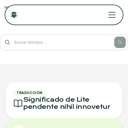
/
/
/
Home
Diccionario Jurídico Online
Diccionario Aforismos Latinos
Lite pendente nihil innovetur
TRADUCCIÓN
Significado de Lite
pendente nihil innovetur