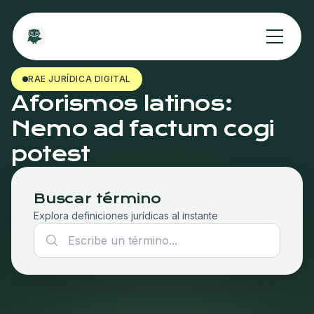
RAE JURÍDICA DIGITAL
Aforismos latinos:
Nemo ad factum cogi
potest
Buscar término
Explora definiciones jurídicas al instante