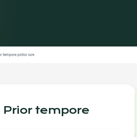
or tempore potior iure
e Prior tempore