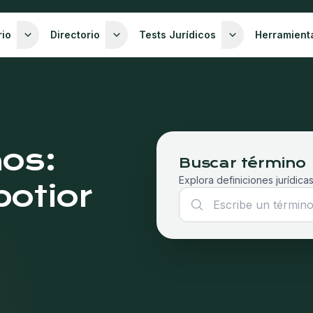
rio
Directorio
Tests Jurídicos
Herramient
nos:
Buscar término
Explora definiciones jurídicas
potior