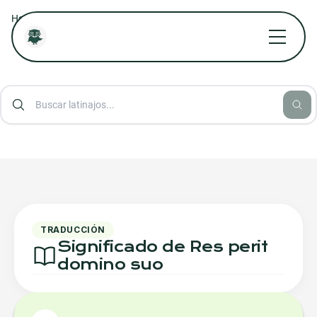
/
/
/
Home
Diccionario Jurídico Online
Diccionario Aforismos Latinos
Res perit domino suo
TRADUCCIÓN
Significado de Res perit
domino suo