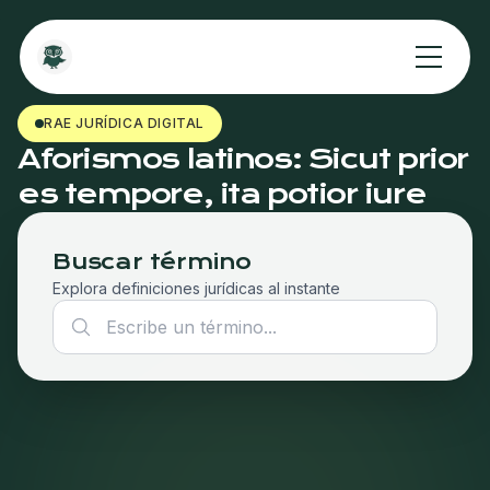
RAE JURÍDICA DIGITAL
Aforismos latinos: Sicut prior
es tempore, ita potior iure
Buscar término
Explora definiciones jurídicas al instante