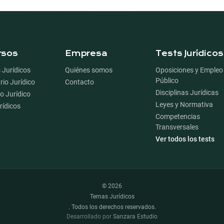
gación del pie de página
rsos
Empresa
Tests Jurídicos
 Jurídicos
Quiénes somos
Oposiciones y Empleo
Público
rio Jurídico
Contacto
Disciplinas Jurídicas
io Jurídico
Leyes y Normativa
rídicos
Competencias
Transversales
Ver todos los tests
©
2026
Temas Jurídicos
.
Todos los derechos reservados.
Desarrollado por
Sanzara Estudio