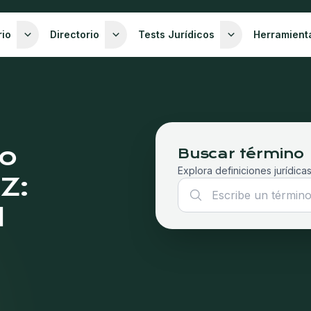
rio
Directorio
Tests Jurídicos
Herramient
co
Buscar término
Explora definiciones jurídicas
 Z:
l