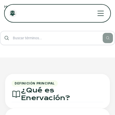
/
/
Home
Diccionario Jurídico Online
/
Vocabulario Jurídico Básico de la A a la Z
Enervación
DEFINICIÓN PRINCIPAL
¿Qué es
Enervación
?