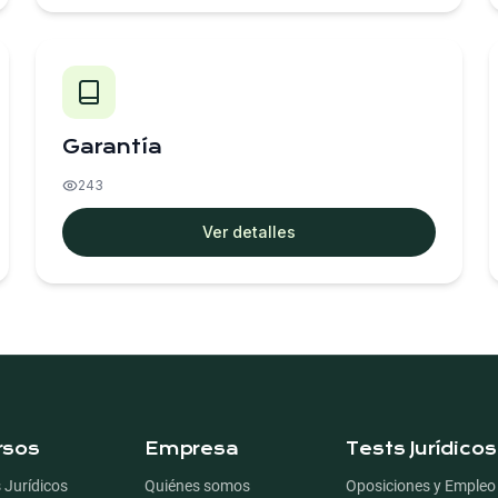
Garantía
243
Ver detalles
gación del pie de página
rsos
Empresa
Tests Jurídicos
 Jurídicos
Quiénes somos
Oposiciones y Empleo