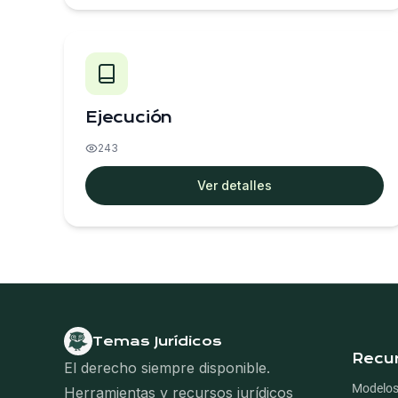
Ejecución
243
Ver detalles
Temas Jurídicos
Nave
Recu
El derecho siempre disponible.
Modelos
Herramientas y recursos jurídicos