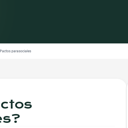
Pactos parasociales
ctos
es
?