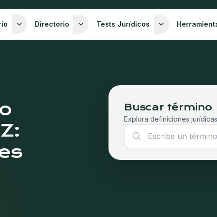
rio
Directorio
Tests Jurídicos
Herramient
co
Buscar término
Explora definiciones jurídicas
 Z:
les