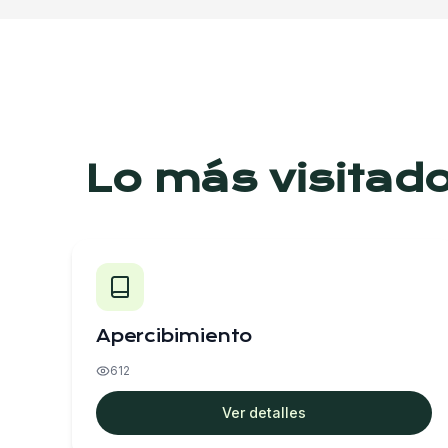
Lo más visitad
Apercibimiento
612
Ver detalles