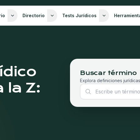
rio
Directorio
Tests Jurídicos
Herramient
ídico
Buscar término
Explora definiciones jurídicas
 la Z: