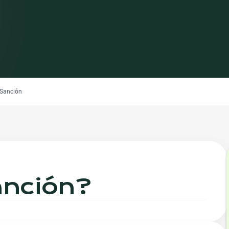
Sanción
nción
?