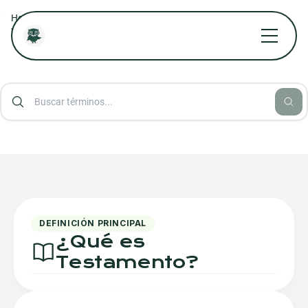
/
/
Home
Diccionario Jurídico Online
/
Vocabulario Jurídico Básico de la A a la Z
Testamento
DEFINICIÓN PRINCIPAL
¿Qué es
Testamento
?