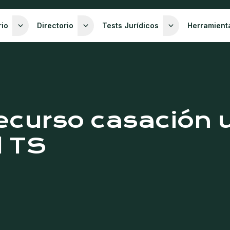
rio
Directorio
Tests Jurídicos
Herramient
ecurso casación u
l TS