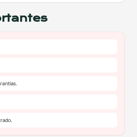
rtantes
.
antías.
trado.