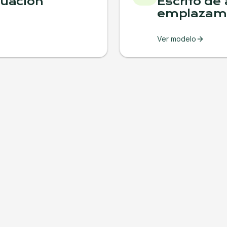
guación
Escrito de
emplazamie
Ver modelo